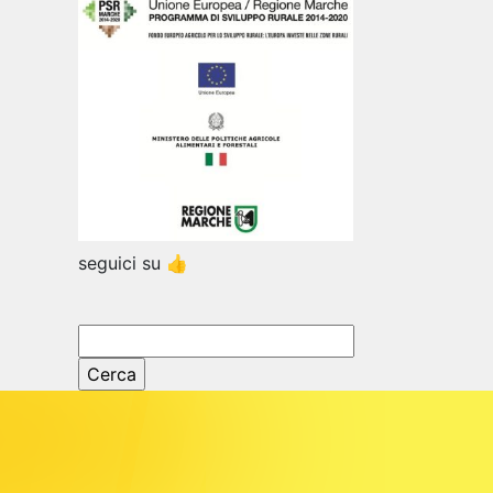
seguici su 👍
Ricerca
per: