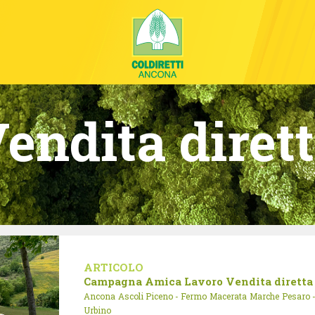
endita diret
ARTICOLO
Campagna Amica
Lavoro
Vendita diretta
Ancona
Ascoli Piceno - Fermo
Macerata
Marche
Pesaro 
Urbino